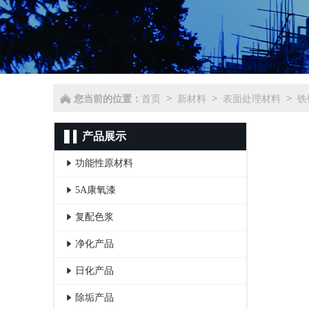
您当前的位置：
首页
新材料
表面处理材料
铁
>
>
>
产品展示
功能性原材料
- 负氧离子粉
5A康氧漆
- 活化碧玺粉
- 康氧漆母液
复配色浆
- 防辐射剂
- 无机负离子墙面漆
- 莫兰迪复配色浆
净化产品
- 废物原子吸收粉
- 5A负离子质感漆
- 涂料复配色浆
- 除醛除味净化液
日化产品
- 诱生源催化剂
- 5A康氧面漆
- 光触媒消毒剂
- 防冻液
除垢产品