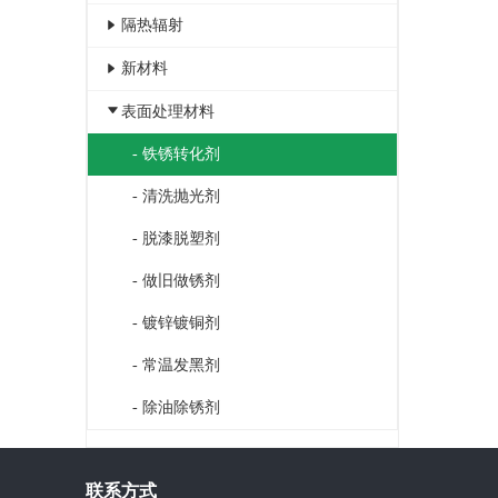
- 负离子原液
- 5A康氧底漆
- 负离子发生液
- 车用尿素液
- 防静电自洁涂膜
隔热辐射
- 醛净分解酶
- 玻璃水
- 工业水循环除垢剂
- 抗辐射原子粉
新材料
- 洁精洗涤剂
- 地暖管道除垢剂
- 防辐射涂料
- 银离子净化液
表面处理材料
- 车用水箱除垢剂
- 气凝胶隔热涂料
- 负离子涂布液
- 铁锈转化剂
- 清洗抛光剂
- 脱漆脱塑剂
- 做旧做锈剂
- 镀锌镀铜剂
- 常温发黑剂
- 除油除锈剂
联系方式