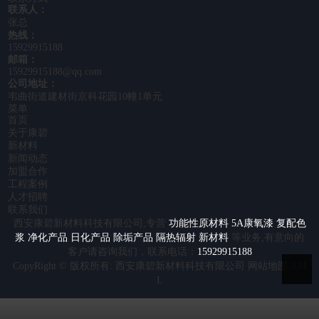
联系人：
张总
热线：
15929915188
邮箱：
15929915188@qq.com
公司地址：
韦曲街道建材街京科花园10幢1单元
菜单
首页
关于康碧
新材料
新闻动态
加盟合作
工程案例
人才招聘
联系我们
西安康碧新材料科技有限公司,专营
功能性原材料
5A康氧漆
复配色
浆
净化产品
日化产品
除垢产品
隔热辐射
新材料
等业务,有意向的
客户请咨询我们，联系电话：
15929915188
CopyRight © 版权所有:
西安康碧新材料科技有限公司
网站地图
XM
L