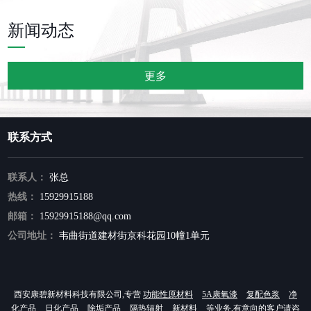
新闻动态
更多
联系方式
联系人：
张总
热线：
15929915188
邮箱：
15929915188@qq.com
公司地址：
韦曲街道建材街京科花园10幢1单元
西安康碧新材料科技有限公司,专营
功能性原材料
5A康氧漆
复配色浆
净
化产品
日化产品
除垢产品
隔热辐射
新材料
等业务,有意向的客户请咨