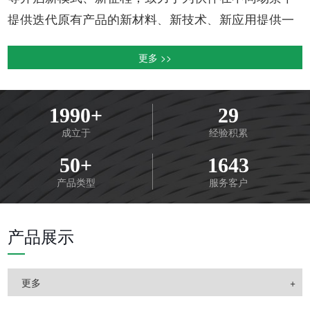
提供迭代原有产品的新材料、新技术、新应用提供一
站式解决方案，运用全要素多位一体的模式为合作伙
更多 >>
伴赋能、为社会注清流。
康碧新材主要在功能性绿色制造材料、环境保护材
料、生物科技材料、健康消杀材料、空气净化材料、
1990+
29
保温隔热材料、反射辐射材料、表面处理材料方面已
成立于
经验积累
摸索了一套完善的产业链集群配套体系来助推产业发
50+
1643
展。有效推动技术研发+客户应用+品牌联盟+轻松经
产品类型
服务客户
营的创新链、产业链、资金链和人才链，深度融合构
建全生态服务体系。
产品展示
我们用心满足市场的每个需求，通过创新帮助客户
建立其市场领先地位;满足不同领域客户的需求，帮助
更多
客户创造持续增长的利润。
立志以技术实力和专业的
服务提高合作伙伴产品在市场上的竞争力，以开放、