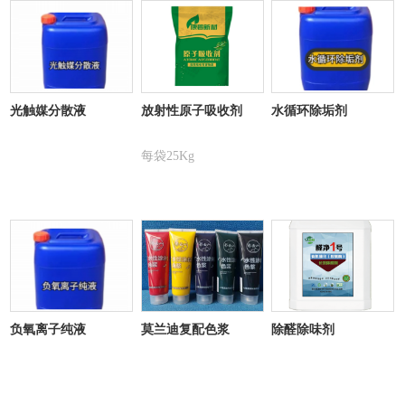
共享、合作、共赢的精神拓展未来空间。打造成为新
材料、新技术应用的开拓者、引领者、服务者。为满
足解决合作伙伴的创新方案、产品升级做出贡献!
光触媒分散液
放射性原子吸收剂
水循环除垢剂
文化理念
西安康碧新材料科技公司倡导大雁团队精神，创建
每袋25Kg
最具竞争力的精品企业是康碧新材人共同的目标。在
实现这一目标进程中，每一个人都要忠诚自己的团
队，勇挑重担，用心做事，在团队中争做“领头雁”;要
彼此信任，默契配合，在激烈的市场竞争中搏风击
浪，攻坚克难，最终在实现企业发展战略目标的同时
实现自己的人生价值。
负氧离子纯液
莫兰迪复配色浆
除醛除味剂
经营理念
康碧新材料科技以“给社会一点绿、让全民更健
康”为经营理念，以“高效、高质、优服务”为经营目