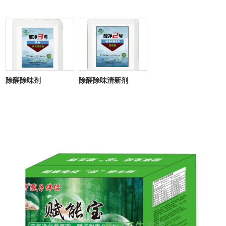
标，自主研发摸索环保新材料及运营系统，打造“康
碧”“5A森林生态氧吧”等产品系列。让用户轻松享受新
技术、新材料、新科技带来的全新生活体验，拥有优
质产品带来的强大安全感。
公司宗旨
除醛除味剂
除醛除味清新剂
以人为本，诚信务实，创新进取，共享共富，回报
社会。
核心价值观
质量是产品的灵魂，产品是企业的灵魂，用心去做
让用户感动的产品。
团队理念
目标同向，负重领先，默契信任，风险共担。
人才理念
人适其位，位适其人;只要能够为企业努力工作、